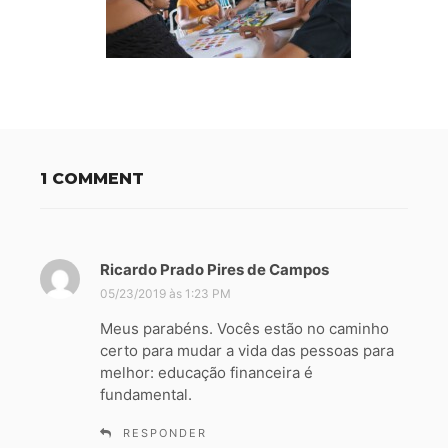
1 COMMENT
Ricardo Prado Pires de Campos
d
i
05/23/2019 às 1:23 PM
s
Meus parabéns. Vocês estão no caminho
s
certo para mudar a vida das pessoas para
e
melhor: educação financeira é
:
fundamental.
RESPONDER